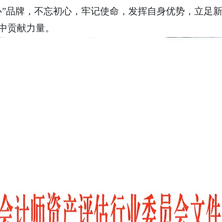
心
”品牌，不忘初心，牢记使命，发挥自身优势，立足
中贡献力量。