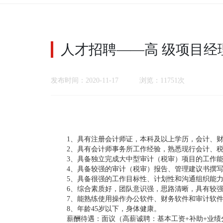
人才招聘——高 级项目经
发布时间：2020-11-17 浏览：11751次
1
、具有注册会计师证，本科及以上学历，会计、财
2
、具有会计师事务所工作经验，熟悉现行会计、
3
、具备独立完成大中型审计（税审）项目的工作
4
、具备较强的审计（税审）报告、管理建议书撰
5
、具备很强的工作目标性、计划性和沟通组织能
6
、综合素质好，团队意识强，思路清晰，具有较
7
、能熟练使用操作办公软件、财务软件和审计软
8、年龄
45
岁以下，身体健康。
薪酬待遇：面议（高薪诚聘：
基本工资
+
补助
+
业绩