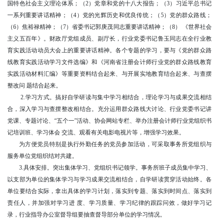
国特色社会主义理论体系；（2）党章和党的十八大报告；（3）习近平总书记
一系列重要讲话精神；（4）党的光辉历史和优良传统；（5）党的群众路线；
（6）焦裕禄精神；（7）省委书记郭庚茂同志重要讲话精神；（8） 《世界社会
主义五百年》。财政厅党组成员、副厅长，行业党委书记鲁玉同志在全行业教
育实践活动动员大会上的重要讲话精神。各个专题的学习，要与《党的群众路
线教育实践活动学习文件选编》和《河南省注册会计师行业党的群众路线教育
实践活动材料汇编》等重要资料结合起来、与开展实地教育结合起来、与查摆
整改问 题结合起来。
2.学习方式。搞好自学研读与集中学习相结合，理论学习与成果交流相结
合，深入学习与查摆整改相结合。充分运用群众路线大讨论、行业党委书记讲
党课、专题讨论、“五个一”活动、协会网站专栏、举办注册会计师行业党组织书
记培训班、学习体会 交流、观看有关电影电视片等，增强学习效果。
为方便党员特别是执行外勤任务的党员参加活动，可采取事务所党组织与
服务单位党组织结对共建。
3.具体安排。突出集体学习、党组织书记领学。事务所班子成员集中学习、
以支部为单位的集体学习与学习成果交流相结合，自学研读贯穿活动始终。各
单位要结合实际，拿出具体的学习计划，落实到专题、落实到时间点、落实到
责任人，并加强对学习进 度、学习质量、学习纪律的跟踪问效，做好学习记
录，行业指导办公室督导组要抽查督导部分单位的学习情况。