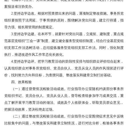
案报送省注协党办。
2.坚持边学边改。根据对照查摆出来的问题，逐项制定整改措施。事务所党
组织要按照于法周延、于事简便的原则，围绕解决突出问题，建立行得通，指
导力强、能长期管用的制度规定。
3.坚持边学边建。在本环节，就要针对突出问题，立规矩、建制度，重点规
范基层党组织“三会一课”制度、建立健全服务型党组织制度，结合行业基层党组
织支部工作法选树活动，总结提炼服务型党组织支部工作法。同时，强化制度
执行，推进改进作风工作常态化长效化。
4.坚持边学边评。把学习教育活动的阶段性安排与组织群众评价结合起来，
认真组织群众对事务所党组织、党员合伙人、党员从业人员的作风现状进行评
价，找到努力方向和目标，为查摆问题、整改落实和建章立制打好基础。
四、效果检验
（一）通过督查情况检验活动成效。行业指导办公室随机约谈部分事务所
党组织书记、党员合伙人、党员从业人员，督导检查组参加学习成果交流，重
点了解开展学习教育活动的做法、成效及个人收获体会，听取党员群众意见，
把握活动效果，坚决杜绝走过场。
（二）通过整改情况检验活动成效。行业指导办公室围绕征求意见中反映
比较集中的问题，与整改落实和建章立制情况，进行对比分析，检验各事务所