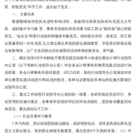
育、听取意见”环节工作，提出如下意见：
一、 主要任务
紧紧围绕保持党的先进性和纯洁性，发扬理论联系实际的马克思主义学
风，搞好集中学习教 育，事务所党组织和党员要与职工群众“面对面”谈心听取
意见，“走出去”听取行业组织和服务对象意见。组织群众评价，使党员、职工群
众普遍受到一次马克思 主义群众观点和党的群众路线教育，宗旨意识和群众观
念有新增强，让广大党员群众切实感受到活动带来的新变化、新气象。
二、梯次安排4月中旬财政厅教育实践活动领导小组省注册会计师行业指导
办公室（以下简称行业指导办公室）对全省会计师事务所教育实践活动进行动
员部署。各会计师事务所及时跟进，4月25日前，除向行业指导办公室报送对本
单位教育实践活动进行再动员的情况，各单位还要制定本单位的实施方案报行
业指导办公室。
三、重点工作按照行业指导办公室的统一部署，在研究制定切实可行、务
实管用的实施方案后，各事务所党组织书记应作动员报告，思想发动覆盖到全
体党员。重点抓好以下工作：
（一）扎实开展学习教育
1.学习内容。突出加强思想政治建设，抓好理想信念、党性党风党纪和马克
思主义群众观点、党的群众路线专题教育。重点安排8个方面的专题：（1）中