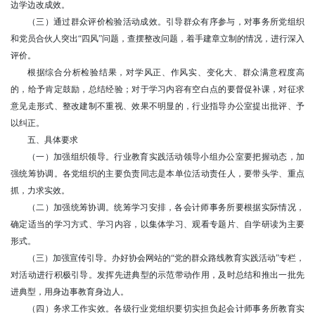
边学边改成效。
（三）通过群众评价检验活动成效。引导群众有序参与，对事务所党组织
和党员合伙人突出“四风”问题，查摆整改问题，着手建章立制的情况，进行深入
评价。
根据综合分析检验结果，对学风正、作风实、变化大、群众满意程度高
的，给予肯定鼓励，总结经验；对于学习内容有空白点的要督促补课，对征求
意见走形式、整改建制不重视、效果不明显的，行业指导办公室提出批评、予
以纠正。
五、具体要求
（一）加强组织领导。行业教育实践活动领导小组办公室要把握动态，加
强统筹协调。各党组织的主要负责同志是本单位活动责任人，要带头学、重点
抓，力求实效。
（二）加强统筹协调。统筹学习安排，各会计师事务所要根据实际情况，
确定适当的学习方式、学习内容，以集体学习、观看专题片、自学研读为主要
形式。
（三）加强宣传引导。办好协会网站的“党的群众路线教育实践活动”专栏，
对活动进行积极引导。发挥先进典型的示范带动作用，及时总结和推出一批先
进典型，用身边事教育身边人。
（四）务求工作实效。各级行业党组织要切实担负起会计师事务所教育实