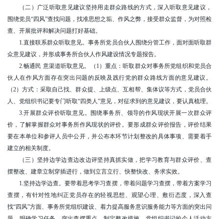
（二）广泛听取意见建议坚持用走群众路线的方式，深入听取意见建议，
围绕党员“四风”查找问题，找准思想之垢、作风之弊，接受群众监督，为对照检
查、开展批评和解决问题打好基础。
1.直接联系群众听取意见。事务所党员合伙人围绕分管工作，面对面听取群
众意见建议，并形成事务所合伙人作风建设情况专题报告。
2.畅通民 意渠道听取意见。（1）重点：听取群众对事务所党组织和党员合
伙人在作风方面存在突出问题的反映及践行党的群众路线方面的意见建议。
（2）方式：采取自己找、群众提、上级点、互相帮、集体议等方式，党员合伙
人、党组织书记要专门听取“四类人”意见，对征求到的意见建议，要认真梳理。
3.开展群众评价听取意见。围绕事务所、领导的作风现状开展一次群众评
价，了解掌握群众对事务所作风现状的评价。要形成群众评价报告，评价结果
要在本单位和参评人员中公开，并公布本环节计划整改的具体事项、需要着手
建立的相关制度。
（三）坚持边学边查边改边评坚持真抓实做，把学习教育与群众评价、查
摆整改、建章立制穿插进行，做到立言立行、快整快改、务求实效。
1.坚持边学边查。要带着思考学习查摆，带着问题学习查摆，带着方案学习
查摆，有针对性地纠正党员存在的轻视思想、观望心理、敷衍态度，深入查
找“四风”方面、事务所党组织建设、着力提高服务意识服务能力等方面的突出问
题。明确学习任务、突出查摆重点、制定整改措施，党组织书记的个人活动方